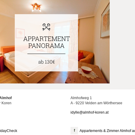
APPARTEMENT
PANORAMA
ab 130€
Almhof
Almhofweg 1
r Koren
A - 9220 Velden am Wörthersee
idylle@almhof-koren.at
lidayCheck
Appartements & Zimmer Almhof a